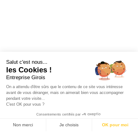
Décoration
CONTACT
📍 9 rue Carnot, 93100 Montreuil
📞
01 42 87 57 83
Salut c'est nous...
les Cookies !
✉
girois-sa@wanadoo.fr
Entreprise Girois
On a attendu d'être sûrs que le contenu de ce site vous intéresse
avant de vous déranger, mais on aimerait bien vous accompagner
pendant votre visite...
C'est OK pour vous ?
© 2026 Entreprise Girois. Tous droits réservés. —
Politique de
Consentements certifiés par
confidentialité
—
Mentions légales
Non merci
Je choisis
OK pour moi
Site réalisé par
oci business
Axeptio consent
Plateforme de Gestion du Consentement : Personnalisez vos O