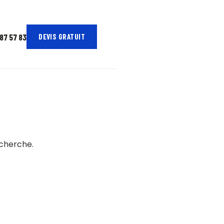
 87 57 83
DEVIS GRATUIT
echerche.